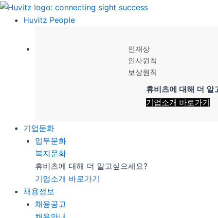
콘
텐
Huvitz People
츠
로
인재상
건
인사원칙
너
보상원칙
뛰
휴비츠에 대해 더 
기
기업소개 바로가기
기업문화
업무문화
복지문화
휴비츠에 대해 더 알고싶으세요?
기업소개 바로가기
채용정보
채용공고
채용안내